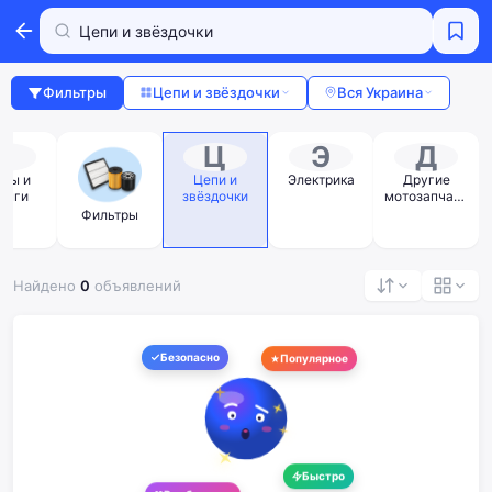
Фильтры
Цепи и звёздочки
Вся Украина
Т
Ц
Э
Д
осы и
Цепи и
Электрика
Другие
анги
звёздочки
мотозапчаст
и
Фильтры
Найдено
0
объявлений
Безопасно
Популярное
Быстро