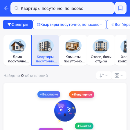
Фильтры
Квартиры посуточно, почасово
Вся Укр
Дома
Квартиры
Комнаты
Отели, базы
Хост
посуточно,
посуточно,
посуточно,
отдыха
койко-
почасово
почасово
почасово
Найдено
0
объявлений
Безопасно
Популярное
Быстро
В избранное