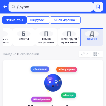
Фильтры
Другое
Вся Украина
C
Б
П
П
Д
 DVD /
Билеты
Поиск
Поиск групп /
Другое
стинки
попутчиков
музыкантов
Найдено
0
объявлений
Безопасно
Популярное
Быстро
В избранное