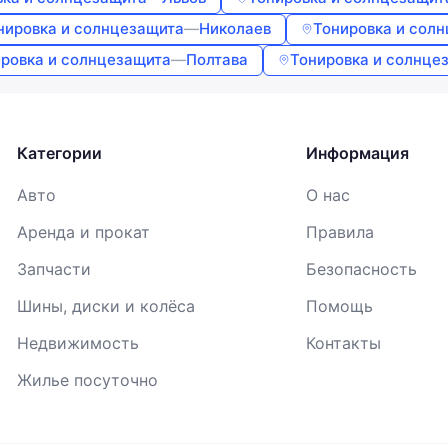
Войти
нировка и солнцезащита
—
Николаев
Тонировка и сол
Продолжая, вы соглашаетесь с
Условиями использования
,
Договором публичной оферты
и
Политикой
ровка и солнцезащита
—
Полтава
Тонировка и солнце
конфиденциальности
Категории
Информация
Авто
О нас
Аренда и прокат
Правила
Запчасти
Безопасность
Шины, диски и колёса
Помощь
Недвижимость
Контакты
Жилье посуточно