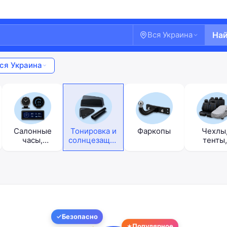
Вся Украина
На
ся Украина
Салонные
Тонировка и
Фаркопы
Чехлы
часы,
солнцезащит
тенты,
приборы, БК
а
накидк
Безопасно
Добро пожаловать!
Популярное