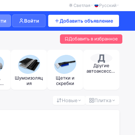
Светлая
Русский
йти
Войти
Добавить объявление
Добавить в избранное
Д
Другие
автоаксессуа
ры
,
Шумоизоляц
Щетки и
ия
скребки
и
Новые
Плитка