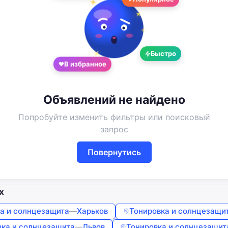
Войдите или создайте аккаунт
Google
Telegram
Быстро
или
В избранное
Вход
Регистрация
Введите номер или почту
Объявлений не найдено
Попробуйте изменить фильтры или поисковый
запрос
Пароль
Повернутись
Забыли пароль?
Запомнить меня
х
а и солнцезащита
—
Харьков
Тонировка и солнцезащи
вка и солнцезащита
—
Львов
Тонировка и солнцезащит