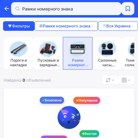
Фильтры
Рамки номерного знака
Вся Украина
о
Пороги и
Пусковые и
Рамки
Салонные
Тониро
накладки
зарядные
номерного
часы,
солнце
устройства
знака
приборы, БК
а
Найдено
0
объявлений
Безопасно
Популярное
Быстро