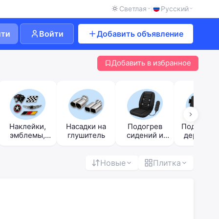
Светлая
Русский
йти
Войти
Добавить объявление
Добавить в избранное
Наклейки,
Насадки на
Подогрев
Подставки
эмблемы,
глушитель
сидений и
держател
значки
автомассаже
ры
Новые
Плитка