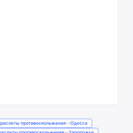
браслеты противоскольжения
—
Одесса
браслеты противоскольжения
—
Запорожье